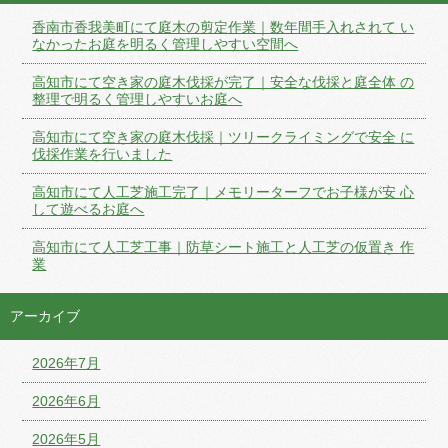
香南市香我美町にて庭木の剪定作業｜数年間手入れされて い
なかったお庭を明るく管理しやすい空間へ
高知市にて空き家の庭木伐採が完了｜安全な伐採と庭全体 の
整理で明るく管理しやすいお庭へ
高知市にて空き家の庭木伐採｜ツリークライミングで安全 に
伐採作業を行いました
高知市にて人工芝施工完了｜メモリーターフでお子様が安 心
して遊べるお庭へ
高知市にて人工芝工事｜防草シート施工と人工芝の仮置き 作
業
アーカイブ
2026年7月
2026年6月
2026年5月