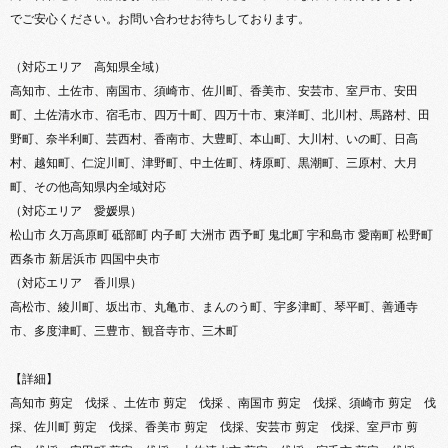
でご安心ください。お問い合わせお待ちしております。
（対応エリア 高知県全域）
高知市、土佐市、南国市、須崎市、佐川町、香美市、安芸市、室戸市、安田
町、土佐清水市、宿毛市、四万十町、四万十市、東洋町、北川村、馬路村、田
野町、奈半利町、芸西村、香南市、大豊町、本山町、大川村、いの町、日高
村、越知町、仁淀川町、津野町、中土佐町、梼原町、黒潮町、三原村、大月
町、その他高知県内全域対応
（対応エリア 愛媛県）
松山市 久万高原町 砥部町 内子町 大洲市 西予町 鬼北町 宇和島市 愛南町 松野町
西条市 新居浜市 四国中央市
（対応エリア 香川県）
高松市、綾川町、坂出市、丸亀市、まんのう町、宇多津町、琴平町、善通寺
市、多度津町、三豊市、観音寺市、三木町
【詳細】
高知市 剪定 伐採 、土佐市 剪定 伐採 、南国市 剪定 伐採、須崎市 剪定 伐
採、佐川町 剪定 伐採、香美市 剪定 伐採、安芸市 剪定 伐採、室戸市 剪