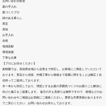
お問い合わせ歓迎
庭の手入れ
庭づくりプロ
緑のある暮らし
剪定
高知
お手入れ
自然
地域貢献
環境保護
丁寧な仕事
【プロにお任せください】
創樹園では、高知県全域から近県まで対応し、お客様にご満足していただいて
おります。剪定から伐採、外構工事から植栽まで造園に関することは幅広く自
信持ってご提供しております。
木一本から対応しており、理想とするお庭の雰囲気づくりやお困りごと解決に
向けた施工をご提案します。 遠方の方も見積りは無料ですので、相場などのお
問い合わせやご相談はお気軽にご連絡ください。豊富な作業実績がありますの
でご安心ください。お問い合わせお待ちしております。