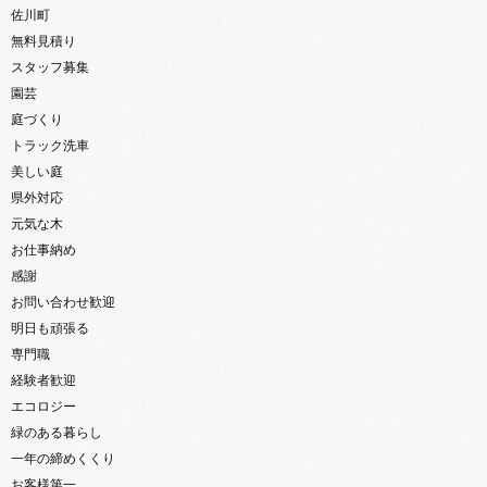
佐川町
無料見積り
スタッフ募集
園芸
庭づくり
トラック洗車
美しい庭
県外対応
元気な木
お仕事納め
感謝
お問い合わせ歓迎
明日も頑張る
専門職
経験者歓迎
エコロジー
緑のある暮らし
一年の締めくくり
お客様第一