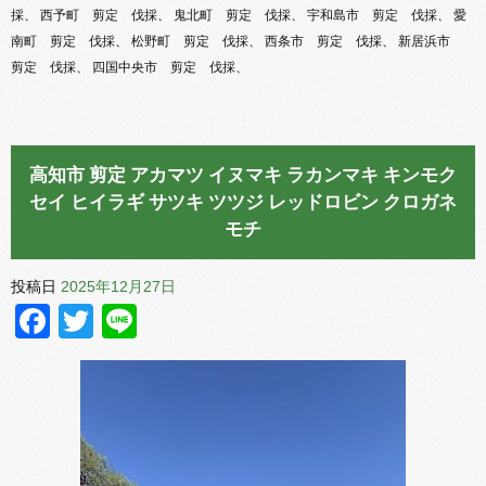
採、 西予町 剪定 伐採、 鬼北町 剪定 伐採、 宇和島市 剪定 伐採、 愛
南町 剪定 伐採、 松野町 剪定 伐採、 西条市 剪定 伐採、 新居浜市
剪定 伐採、 四国中央市 剪定 伐採、
高知市 剪定 アカマツ イヌマキ ラカンマキ キンモク
セイ ヒイラギ サツキ ツツジ レッドロビン クロガネ
モチ
投稿日
2025年12月27日
Facebook
Twitter
Line