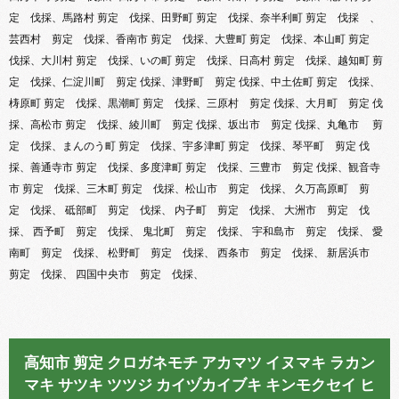
定 伐採、馬路村 剪定 伐採、田野町 剪定 伐採、奈半利町 剪定 伐採 、
芸西村 剪定 伐採、香南市 剪定 伐採、大豊町 剪定 伐採、本山町 剪定
伐採、大川村 剪定 伐採、いの町 剪定 伐採、日高村 剪定 伐採、越知町 剪
定 伐採、仁淀川町 剪定 伐採、津野町 剪定 伐採、中土佐町 剪定 伐採、
梼原町 剪定 伐採、黒潮町 剪定 伐採、三原村 剪定 伐採、大月町 剪定 伐
採、高松市 剪定 伐採、綾川町 剪定 伐採、坂出市 剪定 伐採、丸亀市 剪
定 伐採、まんのう町 剪定 伐採、宇多津町 剪定 伐採、琴平町 剪定 伐
採、善通寺市 剪定 伐採、多度津町 剪定 伐採、三豊市 剪定 伐採、観音寺
市 剪定 伐採、三木町 剪定 伐採、松山市 剪定 伐採、 久万高原町 剪
定 伐採、 砥部町 剪定 伐採、 内子町 剪定 伐採、 大洲市 剪定 伐
採、 西予町 剪定 伐採、 鬼北町 剪定 伐採、 宇和島市 剪定 伐採、 愛
南町 剪定 伐採、 松野町 剪定 伐採、 西条市 剪定 伐採、 新居浜市
剪定 伐採、 四国中央市 剪定 伐採、
高知市 剪定 クロガネモチ アカマツ イヌマキ ラカン
マキ サツキ ツツジ カイヅカイブキ キンモクセイ ヒ