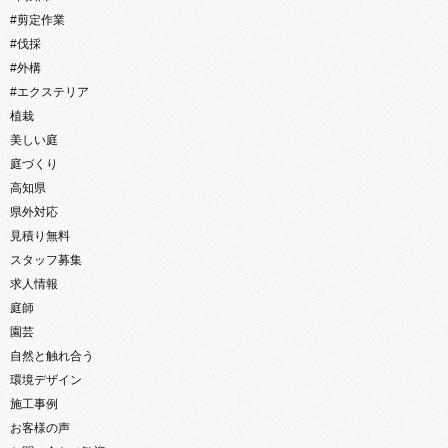
#剪定作業
#伐採
#外構
#エクステリア
植栽
美しい庭
庭づくり
高知県
県外対応
見積り無料
スタッフ募集
求人情報
庭師
園芸
自然と触れ合う
環境デザイン
施工事例
お客様の声