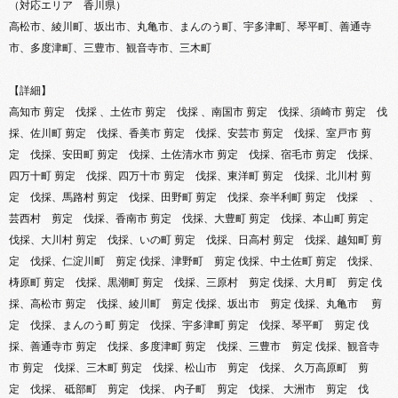
（対応エリア 香川県）
高松市、綾川町、坂出市、丸亀市、まんのう町、宇多津町、琴平町、善通寺
市、多度津町、三豊市、観音寺市、三木町
【詳細】
高知市 剪定 伐採 、土佐市 剪定 伐採 、南国市 剪定 伐採、須崎市 剪定 伐
採、佐川町 剪定 伐採、香美市 剪定 伐採、安芸市 剪定 伐採、室戸市 剪
定 伐採、安田町 剪定 伐採、土佐清水市 剪定 伐採、宿毛市 剪定 伐採、
四万十町 剪定 伐採、四万十市 剪定 伐採、東洋町 剪定 伐採、北川村 剪
定 伐採、馬路村 剪定 伐採、田野町 剪定 伐採、奈半利町 剪定 伐採 、
芸西村 剪定 伐採、香南市 剪定 伐採、大豊町 剪定 伐採、本山町 剪定
伐採、大川村 剪定 伐採、いの町 剪定 伐採、日高村 剪定 伐採、越知町 剪
定 伐採、仁淀川町 剪定 伐採、津野町 剪定 伐採、中土佐町 剪定 伐採、
梼原町 剪定 伐採、黒潮町 剪定 伐採、三原村 剪定 伐採、大月町 剪定 伐
採、高松市 剪定 伐採、綾川町 剪定 伐採、坂出市 剪定 伐採、丸亀市 剪
定 伐採、まんのう町 剪定 伐採、宇多津町 剪定 伐採、琴平町 剪定 伐
採、善通寺市 剪定 伐採、多度津町 剪定 伐採、三豊市 剪定 伐採、観音寺
市 剪定 伐採、三木町 剪定 伐採、松山市 剪定 伐採、 久万高原町 剪
定 伐採、 砥部町 剪定 伐採、 内子町 剪定 伐採、 大洲市 剪定 伐