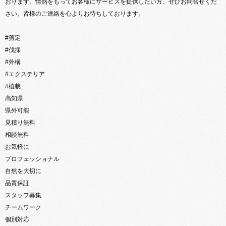
おります。情熱をもってお客様にサービスを提供したい方、ぜひお問合せくだ
さい。皆様のご連絡を心よりお待ちしております。
#剪定
#伐採
#外構
#エクステリア
#植栽
高知県
県外可能
見積り無料
相談無料
お気軽に
プロフェッショナル
自然を大切に
品質保証
スタッフ募集
チームワーク
個別対応