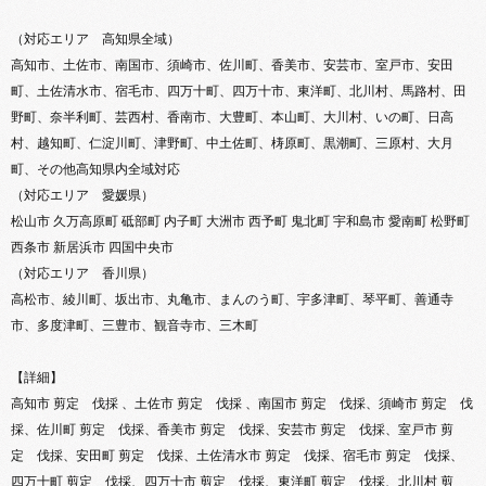
（対応エリア 高知県全域）
高知市、土佐市、南国市、須崎市、佐川町、香美市、安芸市、室戸市、安田
町、土佐清水市、宿毛市、四万十町、四万十市、東洋町、北川村、馬路村、田
野町、奈半利町、芸西村、香南市、大豊町、本山町、大川村、いの町、日高
村、越知町、仁淀川町、津野町、中土佐町、梼原町、黒潮町、三原村、大月
町、その他高知県内全域対応
（対応エリア 愛媛県）
松山市 久万高原町 砥部町 内子町 大洲市 西予町 鬼北町 宇和島市 愛南町 松野町
西条市 新居浜市 四国中央市
（対応エリア 香川県）
高松市、綾川町、坂出市、丸亀市、まんのう町、宇多津町、琴平町、善通寺
市、多度津町、三豊市、観音寺市、三木町
【詳細】
高知市 剪定 伐採 、土佐市 剪定 伐採 、南国市 剪定 伐採、須崎市 剪定 伐
採、佐川町 剪定 伐採、香美市 剪定 伐採、安芸市 剪定 伐採、室戸市 剪
定 伐採、安田町 剪定 伐採、土佐清水市 剪定 伐採、宿毛市 剪定 伐採、
四万十町 剪定 伐採、四万十市 剪定 伐採、東洋町 剪定 伐採、北川村 剪