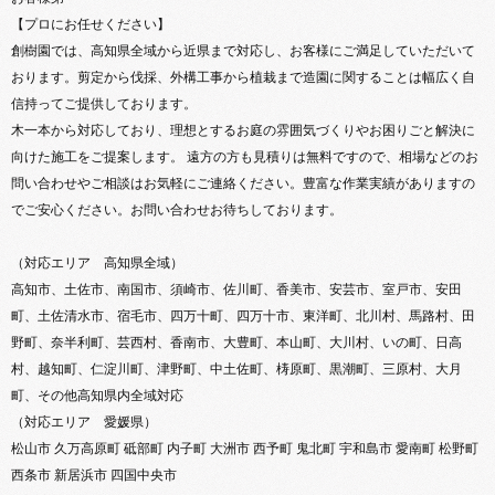
【プロにお任せください】
創樹園では、高知県全域から近県まで対応し、お客様にご満足していただいて
おります。剪定から伐採、外構工事から植栽まで造園に関することは幅広く自
信持ってご提供しております。
木一本から対応しており、理想とするお庭の雰囲気づくりやお困りごと解決に
向けた施工をご提案します。 遠方の方も見積りは無料ですので、相場などのお
問い合わせやご相談はお気軽にご連絡ください。豊富な作業実績がありますの
でご安心ください。お問い合わせお待ちしております。
（対応エリア 高知県全域）
高知市、土佐市、南国市、須崎市、佐川町、香美市、安芸市、室戸市、安田
町、土佐清水市、宿毛市、四万十町、四万十市、東洋町、北川村、馬路村、田
野町、奈半利町、芸西村、香南市、大豊町、本山町、大川村、いの町、日高
村、越知町、仁淀川町、津野町、中土佐町、梼原町、黒潮町、三原村、大月
町、その他高知県内全域対応
（対応エリア 愛媛県）
松山市 久万高原町 砥部町 内子町 大洲市 西予町 鬼北町 宇和島市 愛南町 松野町
西条市 新居浜市 四国中央市