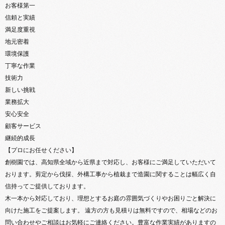
お客様第一
信頼と実績
満足度重視
地元密着
環境保護
丁寧な作業
技術力
新しい挑戦
業務拡大
安心安全
顧客サービス
継続的成長
【プロにお任せください】
創樹園では、高知県全域から近県まで対応し、お客様にご満足していただいて
おります。剪定から伐採、外構工事から植栽まで造園に関することは幅広く自
信持ってご提供しております。
木一本から対応しており、理想とするお庭の雰囲気づくりやお困りごと解決に
向けた施工をご提案します。 遠方の方も見積りは無料ですので、相場などのお
問い合わせやご相談はお気軽にご連絡ください。豊富な作業実績がありますの