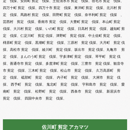
定 伐採、安田町 剪定 伐採、土佐清水市 剪定 伐採、宿毛市 剪定 伐採、
四万十町 剪定 伐採、四万十市 剪定 伐採、東洋町 剪定 伐採、北川村 剪
定 伐採、馬路村 剪定 伐採、田野町 剪定 伐採、奈半利町 剪定 伐採 、
芸西村 剪定 伐採、香南市 剪定 伐採、大豊町 剪定 伐採、本山町 剪定
伐採、大川村 剪定 伐採、いの町 剪定 伐採、日高村 剪定 伐採、越知町 剪
定 伐採、仁淀川町 剪定 伐採、津野町 剪定 伐採、中土佐町 剪定 伐採、
梼原町 剪定 伐採、黒潮町 剪定 伐採、三原村 剪定 伐採、大月町 剪定 伐
採、高松市 剪定 伐採、綾川町 剪定 伐採、坂出市 剪定 伐採、丸亀市 剪
定 伐採、まんのう町 剪定 伐採、宇多津町 剪定 伐採、琴平町 剪定 伐
採、善通寺市 剪定 伐採、多度津町 剪定 伐採、三豊市 剪定 伐採、観音寺
市 剪定 伐採、三木町 剪定 伐採、松山市 剪定 伐採、 久万高原町 剪
定 伐採、 砥部町 剪定 伐採、 内子町 剪定 伐採、 大洲市 剪定 伐
採、 西予町 剪定 伐採、 鬼北町 剪定 伐採、 宇和島市 剪定 伐採、 愛
南町 剪定 伐採、 松野町 剪定 伐採、 西条市 剪定 伐採、 新居浜市
剪定 伐採、 四国中央市 剪定 伐採、
佐川町 剪定 アカマツ