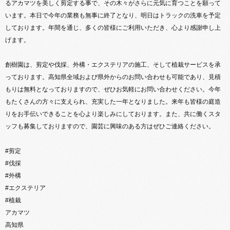
るアカマツを美しく剪定する事で、その木々がさらに元気に育つことを願って
います。本日で今年の業務も無事に終了となり、明日はトラックの洗車を予定
しております。年間を通じ、多くの皆様にご利用いただき、心より感謝申し上
げます。
創樹園は、剪定や伐採、外構・エクステリアの施工、そして植栽サービスを承
っております。高知県全域および県外からのお問い合わせも可能であり、見積
もりは無料となっておりますので、ぜひお気軽にお問い合わせください。今年
もたくさんの方々に支えられ、充実した一年となりました。来年も皆様の庭造
りをお手伝いできることを心より楽しみにしております。また、共に働くスタ
ッフも募集しておりますので、園芸に興味のある方はぜひご連絡ください。
#剪定
#伐採
#外構
#エクステリア
#植栽
アカマツ
高知県