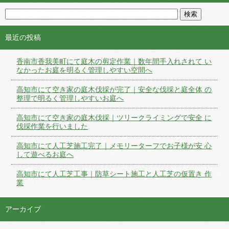
最近の投稿
香南市香我美町にて庭木の剪定作業｜数年間手入れされて い
なかったお庭を明るく管理しやすい空間へ
高知市にて空き家の庭木伐採が完了｜安全な伐採と庭全体 の
整理で明るく管理しやすいお庭へ
高知市にて空き家の庭木伐採｜ツリークライミングで安全 に
伐採作業を行いました
高知市にて人工芝施工完了｜メモリーターフでお子様が安 心
して遊べるお庭へ
高知市にて人工芝工事｜防草シート施工と人工芝の仮置き 作
業
アーカイブ