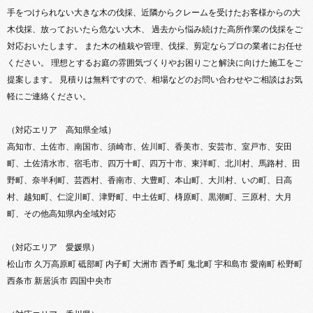
手をつけられない大きな木の伐採、近隣からクレームを受けたお客様からの大
木伐採、放っておいたら危ない大木、 過去から悩み続けた高所作業の伐採をご
対応おいたします。 また木の植栽や管理、伐採、剪定ならプロの業者にお任せ
ください。 理想とするお庭の雰囲気づくりやお困りごと解決に向けた施工をご
提案します。 見積りは無料ですので、相場などのお問い合わせやご相談はお気
軽にご連絡ください。
（対応エリア 高知県全域）
高知市、土佐市、南国市、須崎市、佐川町、香美市、安芸市、室戸市、安田
町、土佐清水市、宿毛市、四万十町、四万十市、東洋町、北川村、馬路村、田
野町、奈半利町、芸西村、香南市、大豊町、本山町、大川村、いの町、日高
村、越知町、仁淀川町、津野町、中土佐町、梼原町、黒潮町、三原村、大月
町、その他高知県内全域対応
（対応エリア 愛媛県）
松山市 久万高原町 砥部町 内子町 大洲市 西予町 鬼北町 宇和島市 愛南町 松野町
西条市 新居浜市 四国中央市