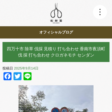
オフィシャルブログ
四万十市 除草 伐採 見積り 打ち合わせ 香南市夜須町
伐 採 打ち合わせ クロガネモチ センダン
投稿日
2025年9月14日
Facebook
Twitter
Line