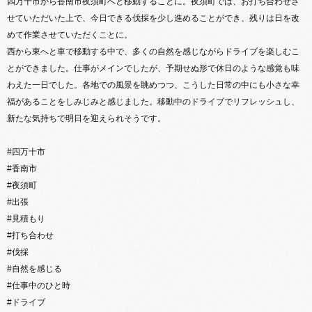
四万十市から香南市夜須町へと移動することに。夜須町では、お打ち合わせさ
せていただいた上で、今日できる伐採を少し進めることができ、残りは日を改
めて作業させていただくことに。
西から東へと車で移動する中で、多くの自然を感じながらドライブを楽しむこ
とができました。仕事がメインでしたが、予期せぬ形で休日のような感覚も味
わえた一日でした。各地での風景を眺めつつ、こうした日常の中にも小さな幸
福があることをしみじみと感じました。移動中のドライブでリフレッシュし、
新たな気持ちで明日を迎えられそうです。
#四万十市
#香南市
#夜須町
#出張
#見積もり
#打ち合わせ
#伐採
#自然を感じる
#仕事中のひと時
#ドライブ