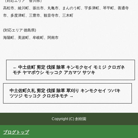
（対応エリア 香川県）
高松市、綾川町、坂出市、丸亀市、まんのう町、宇多津町、琴平町、善通寺
市、多度津町、三豊市、観音寺市、三木町
(対応エリア 徳島県)
海陽町、美波町、牟岐町、阿南市
←
中土佐町 剪定 伐採 除草 キンモクセイ モミジ クロガネ
モチ ヤマボウシ モッコク アカマツ サツキ
中土佐町久礼 剪定 伐採 除草 草刈り キンモクセイ ツバキ
ツツジ モッコク クロガネモチ
→
Copyright (C) 創樹園
ブログトップ