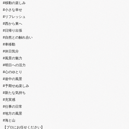
#移動の楽しみ
#小さな幸せ
#リフレッシュ
#西から東へ
#日帰り出張
#自然との触れ合い
#車移動
#休日気分
#風景の魅力
#明日への活力
#心のゆとり
#途中の風景
#予期せぬ楽しみ
#新たな気持ち
#充実感
#仕事の日常
#地方の風景
#海と山
【プロにお任せください】