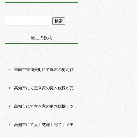
最近の投稿
香南市香我美町にて庭木の剪定作業｜数年間手入れされて いなかったお庭を明るく管理しやすい空間へ
高知市にて空き家の庭木伐採が完了｜安全な伐採と庭全体 の整理で明るく管理しやすいお庭へ
高知市にて空き家の庭木伐採｜ツリークライミングで安全 に伐採作業を行いました
高知市にて人工芝施工完了｜メモリーターフでお子様が安 心して遊べるお庭へ