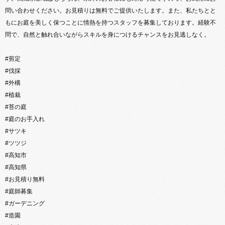
問い合わせください。お見積りは無料でご提供いたします。また、私たちとと
もにお庭を美しく保つことに情熱を持つスタッフを募集しております。経験不
問で、自然と触れ合いながらスキルを身につけるチャンスをお見逃しなく。
#剪定
#伐採
#外構
#植栽
#苔の庭
#庭のお手入れ
#サツキ
#ツツジ
#高知市
#高知県
#お見積り無料
#庭師募集
#ガーデニング
#造園