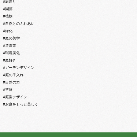
#庭造り
#園芸
#植物
#自然とのふれあい
#緑化
#庭の美学
#造園業
#環境美化
#庭好き
#ガーデンデザイン
#庭の手入れ
#自然の力
#苔庭
#庭園デザイン
#お庭をもっと美しく