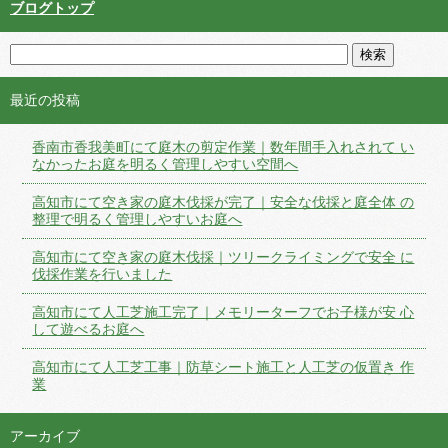
ブログトップ
最近の投稿
香南市香我美町にて庭木の剪定作業｜数年間手入れされて い
なかったお庭を明るく管理しやすい空間へ
高知市にて空き家の庭木伐採が完了｜安全な伐採と庭全体 の
整理で明るく管理しやすいお庭へ
高知市にて空き家の庭木伐採｜ツリークライミングで安全 に
伐採作業を行いました
高知市にて人工芝施工完了｜メモリーターフでお子様が安 心
して遊べるお庭へ
高知市にて人工芝工事｜防草シート施工と人工芝の仮置き 作
業
アーカイブ