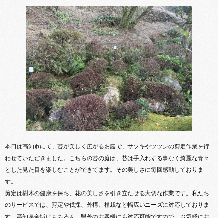
本日は高知市にて、苔が美しく広がるお庭で、サツキやツツジの剪定作業を行
わせていただきました。こちらの苔の庭は、苔は手入れする事なく綺麗な青々
とした見た目を楽しむことができてます。その美しさに毎回感動しておりま
す。
剪定は樹木の健康を保ち、花の美しさを引き立たせる大切な作業です。私たち
のサービスでは、剪定や伐採、外構、植栽など幅広いニーズに対応しておりま
す。高知県全域はもちろん、県外のお客様にも対応可能ですので、お気軽にお