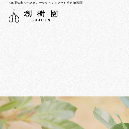
7/18 高知市 ウバメガシ サツキ キンモクセイ 剪定|創樹園