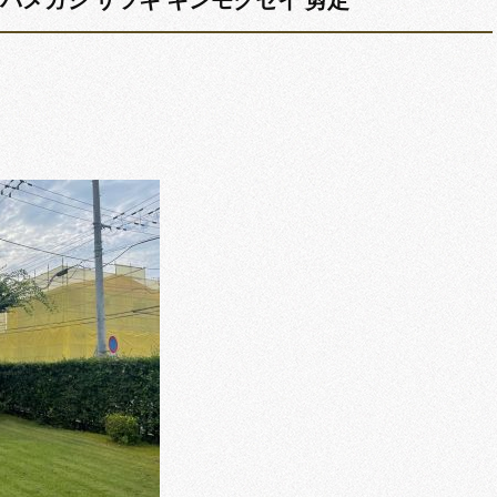
 ウバメガシ サツキ キンモクセイ 剪定