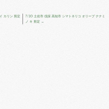
イ カリン 剪定
7/20 土佐市 伐採 高知市 シマトネリコ オリーブ ナナミ
ノ キ 剪定
→