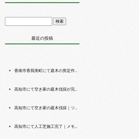
最近の投稿
香南市香我美町にて庭木の剪定作業｜数年間手入れされて いなかったお庭を明るく管理しやすい空間へ
高知市にて空き家の庭木伐採が完了｜安全な伐採と庭全体 の整理で明るく管理しやすいお庭へ
高知市にて空き家の庭木伐採｜ツリークライミングで安全 に伐採作業を行いました
高知市にて人工芝施工完了｜メモリーターフでお子様が安 心して遊べるお庭へ