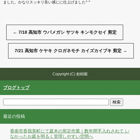
ました。かなりスッキリ良い感じに仕上げました^ ^
←
7/18 高知市 ウバメガシ サツキ キンモクセイ 剪定
7/21 高知市 ケヤキ クロガネモチ カイズカイブキ 剪定
→
Copyright (C) 創樹園
ブログトップ
最近の投稿
香南市香我美町にて庭木の剪定作業｜数年間手入れされて い
なかったお庭を明るく管理しやすい空間へ