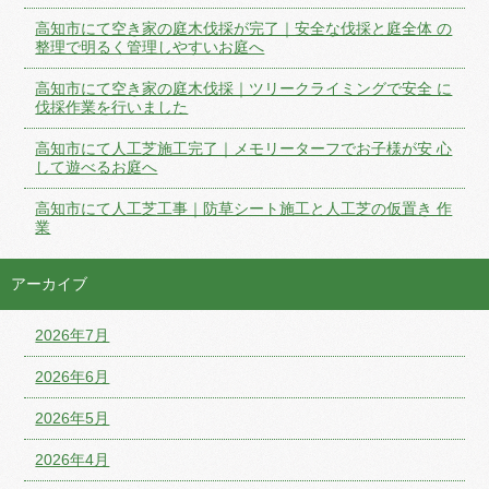
高知市にて空き家の庭木伐採が完了｜安全な伐採と庭全体 の
整理で明るく管理しやすいお庭へ
高知市にて空き家の庭木伐採｜ツリークライミングで安全 に
伐採作業を行いました
高知市にて人工芝施工完了｜メモリーターフでお子様が安 心
して遊べるお庭へ
高知市にて人工芝工事｜防草シート施工と人工芝の仮置き 作
業
アーカイブ
2026年7月
2026年6月
2026年5月
2026年4月